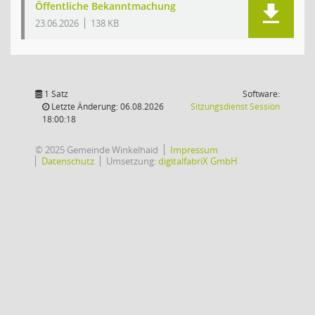
Öffentliche Bekanntmachung
23.06.2026
138 KB
1 Satz
Software:
(Wird in
Letzte Änderung: 06.08.2026
Sitzungsdienst
Session
18:00:18
© 2025 Gemeinde Winkelhaid
Impressum
Datenschutz
Umsetzung:
digitalfabriX GmbH