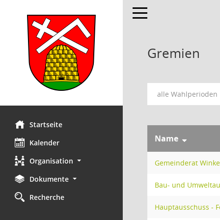
Toggle navigation
Gremien
alle Wahlperioden
Startseite
Name
Kalender
Organisation
Gemeinderat Winke
Dokumente
Bau- und Umweltau
Recherche
Hauptausschuss - F