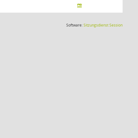
(Wird in
Software:
Sitzungsdienst
Session