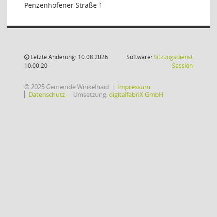
Penzenhofener Straße 1
Letzte Änderung: 10.08.2026
Software:
Sitzungsdienst
(Wird in
10:00:20
Session
© 2025 Gemeinde Winkelhaid
Impressum
Datenschutz
Umsetzung:
digitalfabriX GmbH