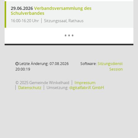
29.06.2026
Verbandsversammlung des
Schulverbandes
16:00-16:20 Uhr
Sitzungssaal, Rathaus
Mehr Dat
…
Letzte Änderung: 07.08.2026
Software:
Sitzungsdienst
(Wird in
20:00:19
Session
© 2025 Gemeinde Winkelhaid
Impressum
Datenschutz
Umsetzung:
digitalfabriX GmbH