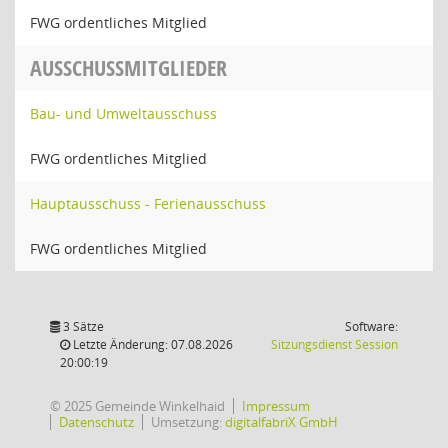
FWG ordentliches Mitglied
AUSSCHUSSMITGLIEDER
Bau- und Umweltausschuss
FWG ordentliches Mitglied
Hauptausschuss - Ferienausschuss
FWG ordentliches Mitglied
3 Sätze
Software:
(Wird in
Letzte Änderung: 07.08.2026
Sitzungsdienst
Session
20:00:19
© 2025 Gemeinde Winkelhaid
Impressum
Datenschutz
Umsetzung:
digitalfabriX GmbH