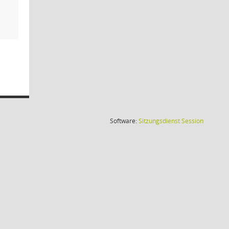
(Wird in
Software:
Sitzungsdienst
Session