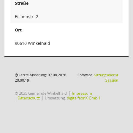
Straße
Eichenstr. 2
Ort
90610 Winkelhaid
Letzte Änderung: 07.08.2026
Software:
Sitzungsdienst
(Wird in
20:00:19
Session
© 2025 Gemeinde Winkelhaid
Impressum
Datenschutz
Umsetzung:
digitalfabriX GmbH