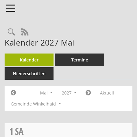
Toggle navigation
Rechercheauswahl
RSS-Feed
Kalender 2027 Mai
Kalender
Termine
Niederschriften
Mai
2027
Aktuell
Gemeinde Winkelhaid
1
SA