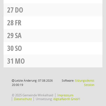
27
DO
28
FR
29
SA
30
SO
31
MO
Letzte Änderung: 07.08.2026
Software:
Sitzungsdienst
(Wird in
20:00:19
Session
© 2025 Gemeinde Winkelhaid
Impressum
Datenschutz
Umsetzung:
digitalfabriX GmbH