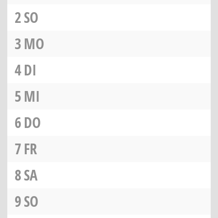
2
SO
3
MO
4
DI
5
MI
6
DO
7
FR
8
SA
9
SO