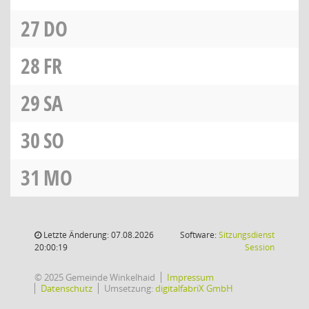
27
DO
28
FR
29
SA
30
SO
31
MO
Letzte Änderung: 07.08.2026
Software:
Sitzungsdienst
(Wird in
20:00:19
Session
© 2025 Gemeinde Winkelhaid
Impressum
Datenschutz
Umsetzung:
digitalfabriX GmbH