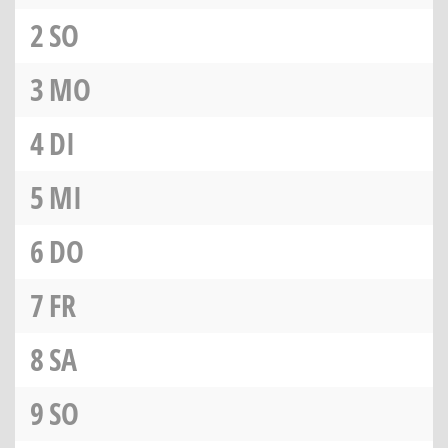
2
SO
3
MO
4
DI
5
MI
6
DO
7
FR
8
SA
9
SO