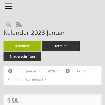
Toggle navigation
Rechercheauswahl
RSS-Feed
Kalender 2028 Januar
Kalender
Termine
Niederschriften
Januar
2028
Aktuell
Gemeinde Winkelhaid
1
SA