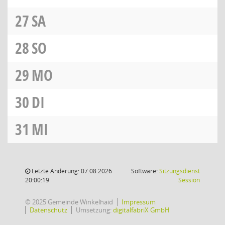
27
SA
28
SO
29
MO
30
DI
31
MI
Letzte Änderung: 07.08.2026
Software:
Sitzungsdienst
(Wird in
20:00:19
Session
© 2025 Gemeinde Winkelhaid
Impressum
Datenschutz
Umsetzung:
digitalfabriX GmbH