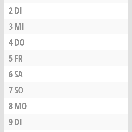
2
DI
3
MI
4
DO
5
FR
6
SA
7
SO
8
MO
9
DI