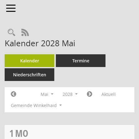
Toggle navigation
Rechercheauswahl
RSS-Feed
Kalender 2028 Mai
Kalender
Termine
Niederschriften
Mai
2028
Aktuell
Gemeinde Winkelhaid
1
MO