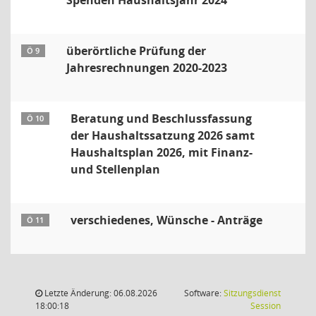
Spenden Haushaltsjahr 2024
überörtliche Prüfung der
Ö 9
Jahresrechnungen 2020-2023
Beratung und Beschlussfassung
Ö 10
der Haushaltssatzung 2026 samt
Haushaltsplan 2026, mit Finanz-
und Stellenplan
verschiedenes, Wünsche - Anträge
Ö 11
Letzte Änderung: 06.08.2026
Software:
Sitzungsdienst
(Wird in
18:00:18
Session