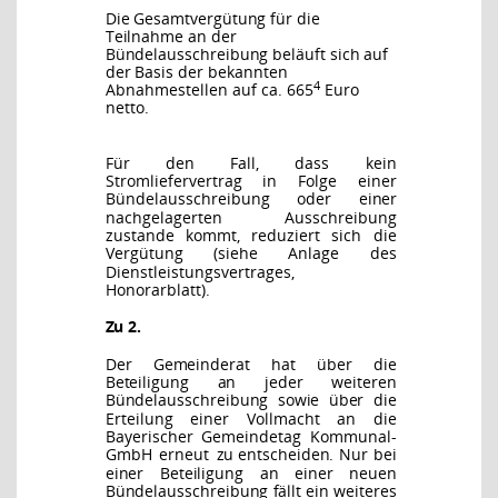
Die Gesamtvergütung für die
Teilnahme an der
Bündelausschreibung beläuft sich auf
der Ba
sis der bekannten
4
Abnahmestellen auf ca.
665
Euro
netto.
Für
den
Fall,
dass
kein
Stromliefervertrag
in
Folge
einer
Bündelausschreibung
oder
einer
nachgelagerten Ausschreibung
zustande kommt, reduziert sich die
Vergütung (siehe Anlage
des
Dienstleistungsvertrages,
Honorarblatt).
Zu 2.
Der Gemeinderat hat über die
Beteiligung an jeder weiteren
Bündelausschreibung sowie über
die
Erteilung
einer
Vollmacht
an
die
Bayerischer
Gemeindetag
Kommunal-
GmbH
erneut
zu
entscheiden. Nur bei
einer Beteiligung an einer neuen
Bündelausschreibung fällt ein weiteres