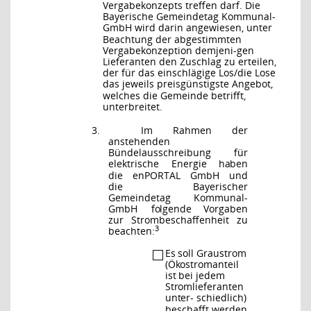
Vergabekonzepts treffen darf. Die
Bayerische Gemeindetag Kommunal-
GmbH wird
darin angewiesen, unter
Beachtung der abgestimmten
Vergabekonzeption demjeni-gen
Lieferanten den Zuschlag zu erteilen,
der für das einschlägige Los/die Lose
das
jeweils preisgünstigste Angebot,
welches die Gemeinde betrifft,
unterbreitet.
3.
Im
Rahmen
der
anstehenden
Bündelausschreibung
für
elektrische
Energie
haben
die
enPORTAL
GmbH
und
die
Bayerischer
Gemeindetag
Kommunal-
GmbH
fol
gende Vorgaben
zur Strombeschaffenheit zu
3
beachten:
Es soll Graustrom
(Ökostromanteil
ist bei jedem
Stromlieferanten
unter-
schiedlich)
beschafft werden