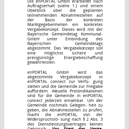
Die enPORTAL GmbH erarbeitet nach
Auftragserhalt (siehe 1.) und einem
Überblick über die
geplanten
teilnehmenden Abnahmestellen auf
der Basis der konkreten
Marktgegebenheiten
ein
konkretes
Vergabekonzept.
Dieses
wird
mit
der
Bayerische
Gemeindetag
Kommunal-
GmbH unter
Einbindung
des
Bayerischen
Gemeindetags
abgestimmt.
Das
Vergabekonzept
soll
eine möglichst sichere und
preisgünstige Energiebeschaffung
gewährleisten.
enPORTAL GmbH wird das
abgestimmte Vergabekonzept in
enPORTAL connect zur Verfü-
gung
stellen und die Gemeinde zur Freigabe
auffordern. Aktuelle Preisindikationen
sind für die
Gemeinde in enPORTAL
connect jederzeit einsehbar. Um der
Gemeinde nochmals Gelegen-
heit zu
geben, die Abnahmestellen zu prüfen,
macht die enPORTAL von der
Widerspruchslö-
sung nach § 2 Abs. 3
des Dienstleistungsvertrages keinen
Gebrauch.
Vor Start des Verga-