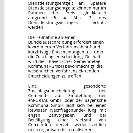
Dienstleistungsentgelt an. Spätere
Dienstleistungsentgelte können nur im
Rahmen der Preis-
gleitklausel
aufgrund § 4 Abs. 3 des
Dienstleistungsvertrages erhöht
werden.
Die Teilnahme an einer
Bündelausschreibung erfordert einen
koordinierten Verfahrensablauf
und
kurzfristige Entscheidungen u.a. über
die Zuschlagsentscheidung. Deshalb
wird di
e
Bayerischer Gemeindetag
Kommunal-GmbH bevollmächtigt, die
wesentlichen verfahrenslei-
tenden
Entscheidungen zu treffen.
Eine
gesonderte
Zuschlagsentscheidung
der
Gemeinde
auf
Empfehlung
der
enPORTAL
GmbH oder der Bayerische
Kommunal-GmbH lässt sich bei einer
losweisen Nachfragebünde-
lung mit
engen Zeitvorgaben und bei
Beteiligung einer Vielzahl von
Gemeinden derzeit weder
zeitlich
noch organisatorisch realisieren.