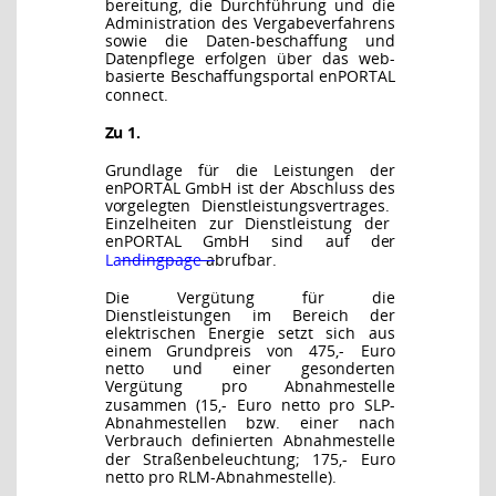
bereitung, die Durchführung und die
Administration des Vergabeverfahrens
sowie die Daten-
beschaffung und
Datenpflege erfolgen über das web-
basierte Beschaffungsportal enPORTAL
connect.
Zu 1.
Grundlage für die Leistungen der
enPORTAL GmbH ist der Abschluss des
vorgelegten Dienst
leistungsvertrages.
Einzelheiten
zur
Dienstleistung
der
enPORTAL
GmbH
sind
auf
der
Landingpage
abrufbar.
Die Vergütung für die
Dienstleistungen im Bereich der
elektrischen Energie setzt sich aus
einem Grundpreis
von
475,-
Euro
netto
und
einer
gesonderten
Vergütung
pro
Abnahmestelle
zusammen (15,- Euro netto pro SLP-
Abnahmestellen bzw. einer nach
Verbrauch definierten
Abnahmestelle
der Straßenbeleuchtung; 175,- Euro
netto pro RLM-Abnahmestelle).