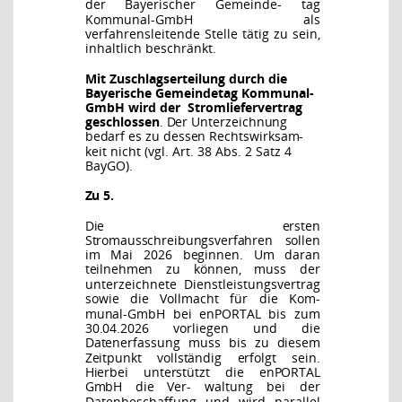
der Bayerischer Gemeinde-
tag
Kommunal-GmbH als
verfahrensleitende Stelle tätig zu sein,
inhaltlich beschränkt.
Mit Zuschlagserteilung durch die
Bayerische Gemeindetag Kommunal-
GmbH wird der
Stromliefervertrag
geschlossen
. Der Unterzeichnung
bedarf es zu dessen Rechtswirksam-
keit nicht (vgl. Art. 38 Abs. 2 Satz 4
BayGO).
Zu 5.
Die ersten
Stromausschreibungsverfahren sollen
im Mai 2026 beginnen. Um daran
teilnehmen
zu können, muss der
unterzeichnete Dienstleistungsvertrag
sowie die Vollmacht für die Kom-
munal-GmbH bei enPORTAL bis zum
30.04.2026 vorliegen und die
Datenerfassung muss bis
zu diesem
Zeitpunkt vollständig erfolgt sein.
Hierbei unterstützt die enPORTAL
GmbH die Ver-
waltung bei
der
Datenbeschaffung
und
wird
parallel