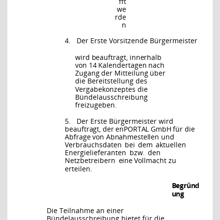
fft
we
rde
n
4.
Der
Erste Vorsitzende Bürgermeister
wird beauftragt, innerhalb
von 14 Kalendertagen nach
Zugang der Mitteilung über
die
Bereitstellung des
Vergabekonzeptes die
Bündelausschreibung
freizugeben.
5.
Der
Erste Bürgermeister
wird
beauftragt, der enPORTAL GmbH für die
Abfrage von Abnahmestellen und
Ver
brauchsdaten
bei
dem
aktuellen
Energielieferanten
bzw.
den
Netzbetreibern
eine
Vollmacht zu
erteilen.
Begründ
ung
Die Teilnahme an einer
Bündelausschreibung bietet für die