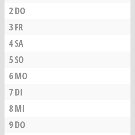
2
DO
3
FR
4
SA
5
SO
6
MO
7
DI
8
MI
9
DO