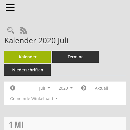
Toggle navigation
Rechercheauswahl
RSS-Feed
Kalender 2020 Juli
Kalender
Termine
Niederschriften
Juli
2020
Aktuell
Gemeinde Winkelhaid
1
MI