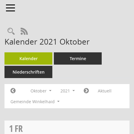
Toggle navigation
Rechercheauswahl
RSS-Feed
Kalender 2021 Oktober
Kalender
Termine
Niederschriften
Oktober
2021
Aktuell
Gemeinde Winkelhaid
1
FR