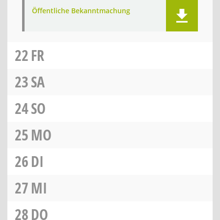
Öffentliche Bekanntmachung
22
FR
23
SA
24
SO
25
MO
26
DI
27
MI
28
DO