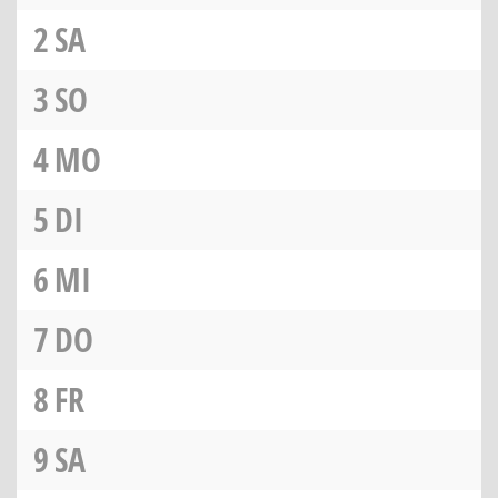
2
SA
3
SO
4
MO
5
DI
6
MI
7
DO
8
FR
9
SA